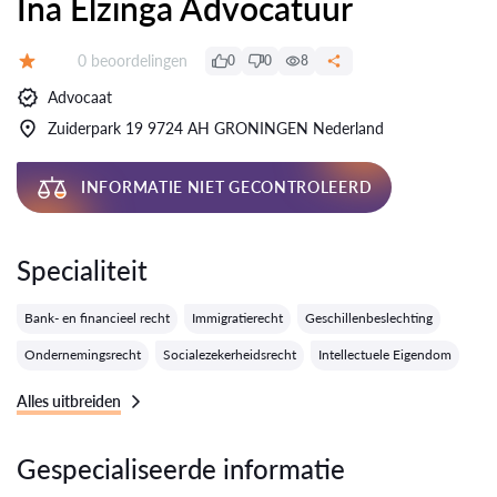
Ina Elzinga Advocatuur
Getuigenissen:
0 beoordelingen
0
0
8
Evaluatie:
Advocaat
Zuiderpark 19 9724 AH GRONINGEN Nederland
INFORMATIE NIET GECONTROLEERD
Specialiteit
Bank- en financieel recht
Immigratierecht
Geschillenbeslechting
Ondernemingsrecht
Socialezekerheidsrecht
Intellectuele Eigendom
Alles uitbreiden
Gespecialiseerde informatie