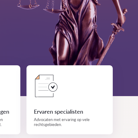
ngen
Ervaren specialisten
en
Advocaten met ervaring op vele
t.
rechtsgebieden.