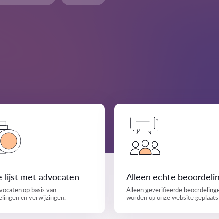
 lijst met advocaten
Alleen echte beoordeli
vocaten op basis van
Alleen geverifieerde beoordeling
lingen en verwijzingen.
worden op onze website geplaats