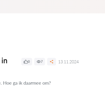
 in
13.11.2024
0
7
e. Hoe ga ik daarmee om?