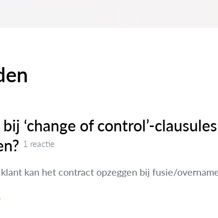
den
bij ‘change of control’-clausules
en?
1 reactie
 klant kan het contract opzeggen bij fusie/overnam
d