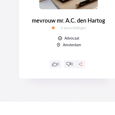
r
mevrouw mr. A.C. den Hartog
Getuigenissen:
0 beoordelingen
Evaluatie:
Advocaat
Amsterdam
0
0