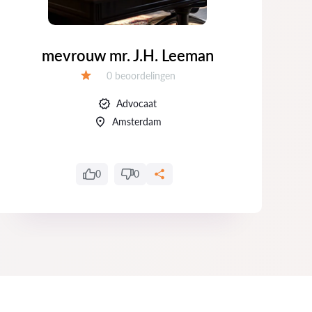
mevrouw mr. J.H. Leeman
Getuigenissen:
0 beoordelingen
Evaluatie:
Advocaat
Amsterdam
0
0