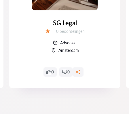
SG Legal
Getuigenissen:
0 beoordelingen
Evaluatie:
Advocaat
Amsterdam
0
0