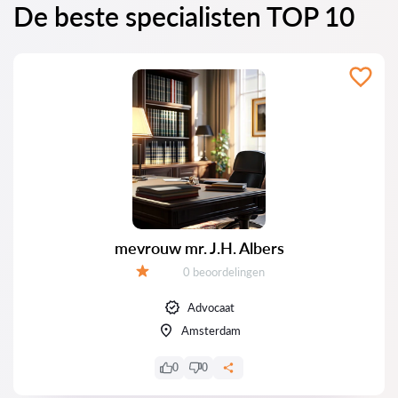
De beste specialisten TOP 10
mevrouw mr. J.H. Albers
Getuigenissen:
0 beoordelingen
Evaluatie:
Advocaat
Amsterdam
0
0