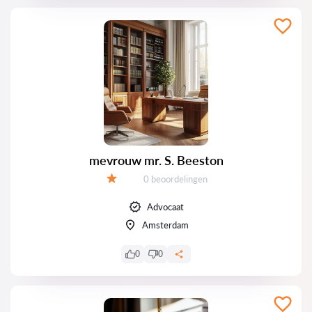
mevrouw mr. S. Beeston
Getuigenissen:
0 beoordelingen
Evaluatie:
Advocaat
Amsterdam
0
0