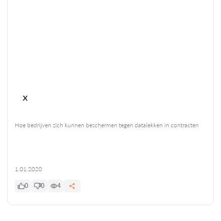
x
Hoe bedrijven zich kunnen beschermen tegen datalekken in contracten
1.01.2020
0
0
4