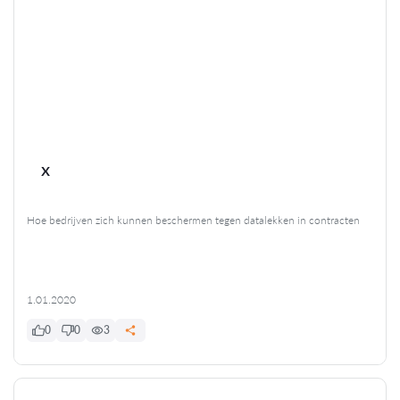
x
Hoe bedrijven zich kunnen beschermen tegen datalekken in contracten
1.01.2020
0
0
3