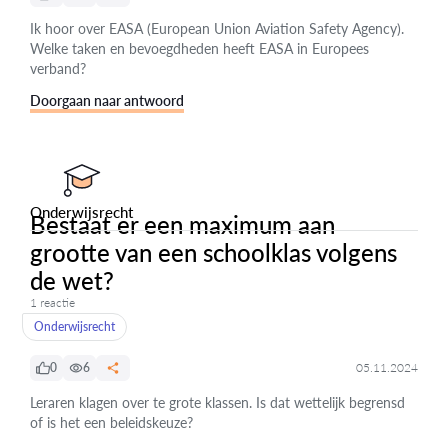
Ik hoor over EASA (European Union Aviation Safety Agency).
Welke taken en bevoegdheden heeft EASA in Europees
verband?
Doorgaan naar antwoord
Onderwijsrecht
Bestaat er een maximum aan
grootte van een schoolklas volgens
de wet?
1 reactie
Onderwijsrecht
0
6
05.11.2024
Leraren klagen over te grote klassen. Is dat wettelijk begrensd
of is het een beleidskeuze?