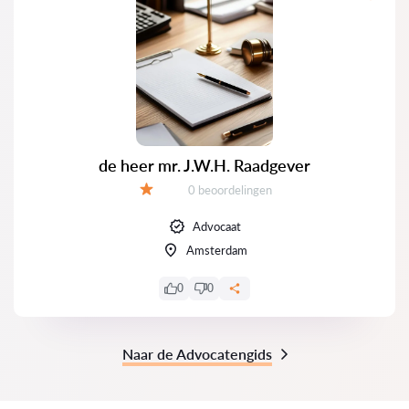
de heer mr. J.W.H. Raadgever
Getuigenissen:
0 beoordelingen
Evaluatie:
Advocaat
Amsterdam
0
0
Naar de Advocatengids