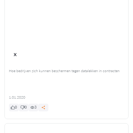
x
Hoe bedrijven zich kunnen beschermen tegen datalekken in contracten
1.01.2020
0
0
3