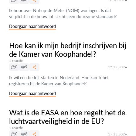
Ik hoor over Nul-op-de-Meter (NOM) woningen. Is dat
verplicht in de bouw, of slechts een duurzame standaard?
Doorgaan naar antwoord
Hoe kan ik mijn bedrijf inschrijven bij
de Kamer van Koophandel?
1 reactie
0
9
15.12.2024
Ik wil een bedrijf starten in Nederland. Hoe kan ik het
registreren bij de Kamer van Koophandel?
Doorgaan naar antwoord
Wat is de EASA en hoe regelt het de
luchtvaartveiligheid in de EU?
1 reactie
0
8
17.12.2024