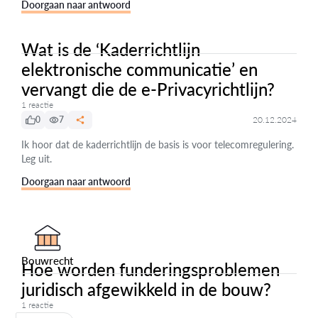
Doorgaan naar antwoord
Wat is de ‘Kaderrichtlijn
elektronische communicatie’ en
vervangt die de e-Privacyrichtlijn?
1 reactie
0
7
20.12.2024
Ik hoor dat de kaderrichtlijn de basis is voor telecomregulering.
Leg uit.
Doorgaan naar antwoord
Bouwrecht
Hoe worden funderingsproblemen
juridisch afgewikkeld in de bouw?
1 reactie