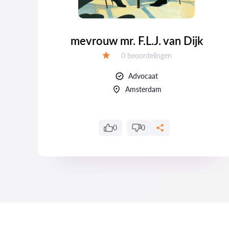
mevrouw mr. F.L.J. van Dijk
Getuigenissen:
0 beoordelingen
Evaluatie:
Advocaat
Amsterdam
0
0