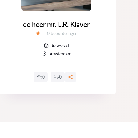
de heer mr. L.R. Klaver
Getuigenissen:
0 beoordelingen
Evaluatie:
Advocaat
Amsterdam
0
0