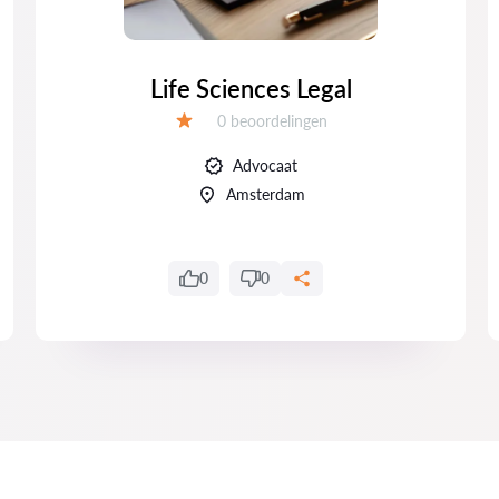
Life Sciences Legal
Getuigenissen:
0 beoordelingen
Evaluatie:
Advocaat
Amsterdam
0
0