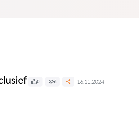
clusief
16.12.2024
0
6