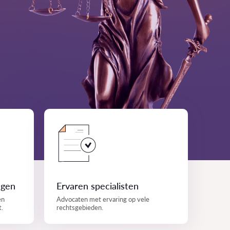
ngen
Ervaren specialisten
en
Advocaten met ervaring op vele
t.
rechtsgebieden.