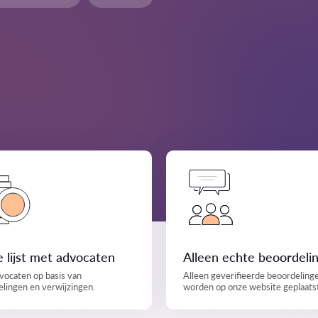
 lijst met advocaten
Alleen echte beoordeli
vocaten op basis van
Alleen geverifieerde beoordeling
lingen en verwijzingen.
worden op onze website geplaats