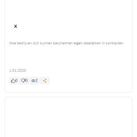
x
Hoe bedrijven zich kunnen beschermen tegen datalekken in contracten
1.01.2020
0
0
2