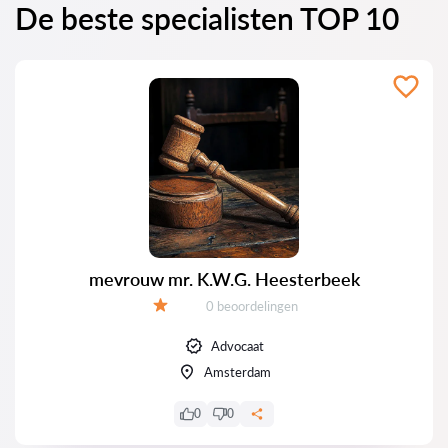
De beste specialisten TOP 10
mevrouw mr. K.W.G. Heesterbeek
Getuigenissen:
0 beoordelingen
Evaluatie:
Advocaat
Amsterdam
0
0