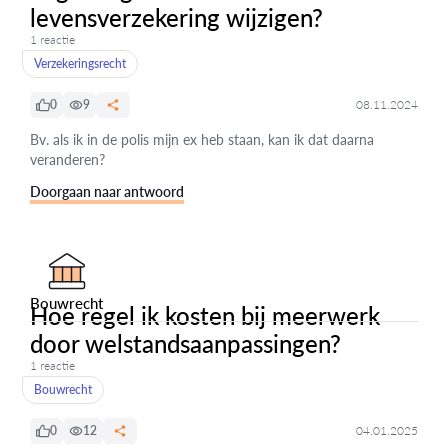
levensverzekering wijzigen?
1 reactie
Verzekeringsrecht
0
9
08.11.2024
Bv. als ik in de polis mijn ex heb staan, kan ik dat daarna
veranderen?
Doorgaan naar antwoord
Bouwrecht
Hoe regel ik kosten bij meerwerk
door welstandsaanpassingen?
1 reactie
Bouwrecht
0
12
04.01.2025