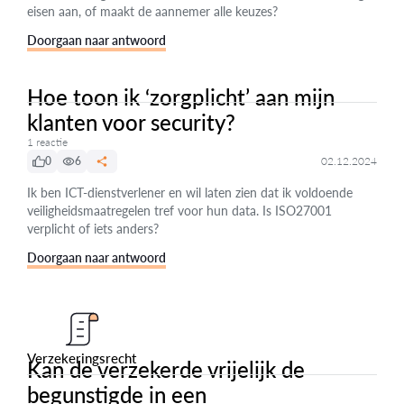
eisen aan, of maakt de aannemer alle keuzes?
Doorgaan naar antwoord
Hoe toon ik ‘zorgplicht’ aan mijn
klanten voor security?
1 reactie
0
6
02.12.2024
Ik ben ICT-dienstverlener en wil laten zien dat ik voldoende
veiligheidsmaatregelen tref voor hun data. Is ISO27001
verplicht of iets anders?
Doorgaan naar antwoord
Verzekeringsrecht
Kan de verzekerde vrijelijk de
begunstigde in een