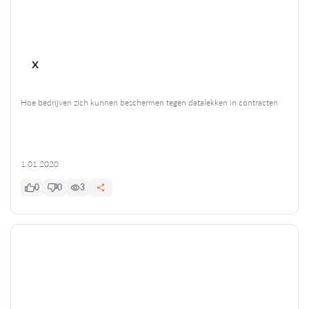
x
Hoe bedrijven zich kunnen beschermen tegen datalekken in contracten
1.01.2020
0
0
3