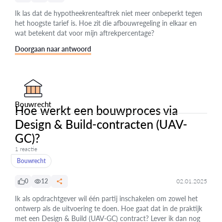
Ik las dat de hypotheekrenteaftrek niet meer onbeperkt tegen
het hoogste tarief is. Hoe zit die afbouwregeling in elkaar en
wat betekent dat voor mijn aftrekpercentage?
Doorgaan naar antwoord
Bouwrecht
Hoe werkt een bouwproces via
Design & Build-contracten (UAV-
GC)?
1 reactie
Bouwrecht
0
12
02.01.2025
Ik als opdrachtgever wil één partij inschakelen om zowel het
ontwerp als de uitvoering te doen. Hoe gaat dat in de praktijk
met een Design & Build (UAV-GC) contract? Lever ik dan nog