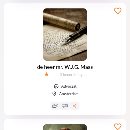
de heer mr. W.J.G. Maas
Getuigenissen:
0 beoordelingen
Evaluatie:
Advocaat
Amsterdam
0
0