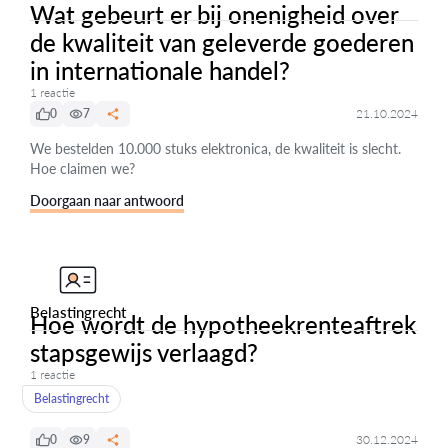
Wat gebeurt er bij onenigheid over
de kwaliteit van geleverde goederen
in internationale handel?
1 reactie
0
7
21.10.2024
We bestelden 10.000 stuks elektronica, de kwaliteit is slecht.
Hoe claimen we?
Doorgaan naar antwoord
Belastingrecht
Hoe wordt de hypotheekrenteaftrek
stapsgewijs verlaagd?
1 reactie
Belastingrecht
0
9
30.12.2024