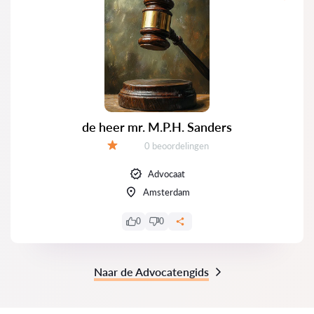
de heer mr. M.P.H. Sanders
Getuigenissen:
0 beoordelingen
Evaluatie:
Advocaat
Amsterdam
0
0
Naar de Advocatengids