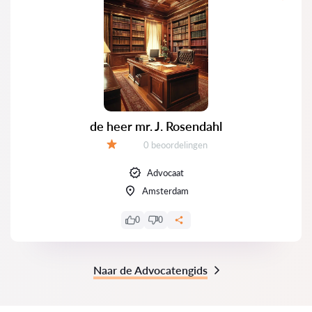
de heer mr. J. Rosendahl
Getuigenissen:
0 beoordelingen
Evaluatie:
Advocaat
Amsterdam
0
0
Naar de Advocatengids