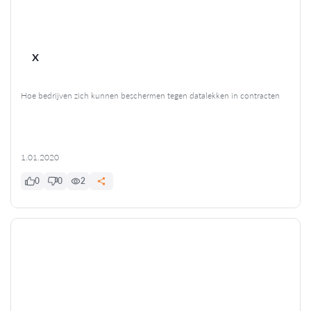
x
Hoe bedrijven zich kunnen beschermen tegen datalekken in contracten
1.01.2020
0
0
2