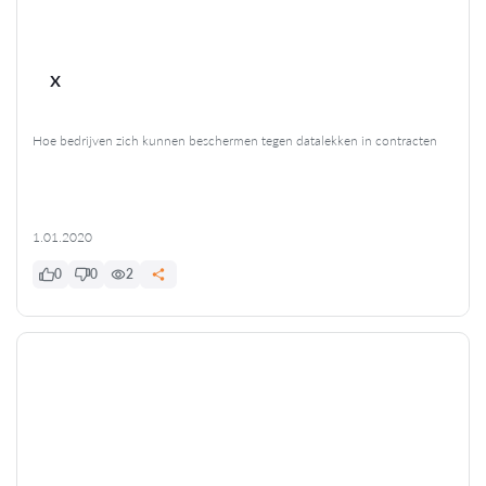
x
Hoe bedrijven zich kunnen beschermen tegen datalekken in contracten
1.01.2020
0
0
2