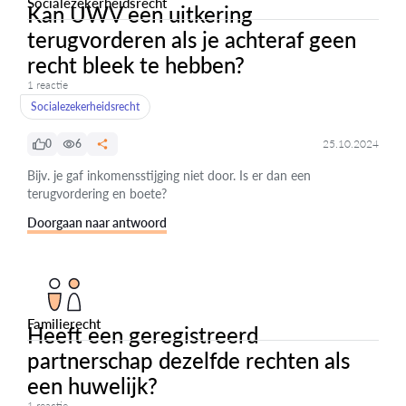
Socialezekerheidsrecht
Kan UWV een uitkering
terugvorderen als je achteraf geen
recht bleek te hebben?
1 reactie
Socialezekerheidsrecht
0
6
25.10.2024
Bijv. je gaf inkomensstijging niet door. Is er dan een
terugvordering en boete?
Doorgaan naar antwoord
Familierecht
Heeft een geregistreerd
partnerschap dezelfde rechten als
een huwelijk?
1 reactie