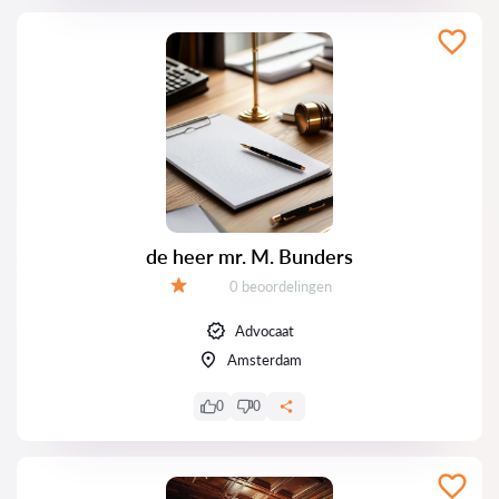
de heer mr. M. Bunders
Getuigenissen:
0 beoordelingen
Evaluatie:
Advocaat
Amsterdam
0
0