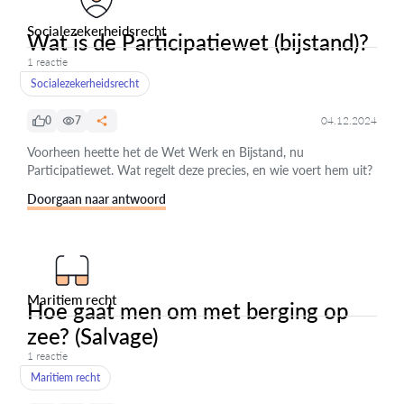
Socialezekerheidsrecht
Wat is de Participatiewet (bijstand)?
1 reactie
Socialezekerheidsrecht
0
7
04.12.2024
Voorheen heette het de Wet Werk en Bijstand, nu
Participatiewet. Wat regelt deze precies, en wie voert hem uit?
Doorgaan naar antwoord
Maritiem recht
Hoe gaat men om met berging op
zee? (Salvage)
1 reactie
Maritiem recht