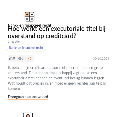
Bank- en financieel recht
Hoe werkt een executoriale titel bij
overstand op creditcard?
1 reactie
Bank- en financieel recht
0
8
30.10.2024
Ik betaal mijn creditcardfactuur niet meer en heb een grote
achterstand. De creditcardmaatschappij zegt dat ze een
executoriale titel hebben en eventueel beslag kunnen leggen.
Wat houdt dat precies in, en moet er geen rechter aan te pas
komen?
Doorgaan naar antwoord