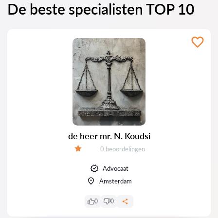
De beste specialisten TOP 10
de heer mr. N. Koudsi
Getuigenissen:
0 beoordelingen
Evaluatie:
Advocaat
Amsterdam
0
0