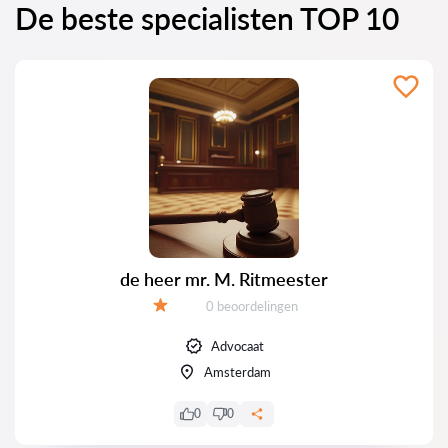
De beste specialisten TOP 10
de heer mr. M. Ritmeester
Getuigenissen:
0 beoordelingen
Evaluatie:
Advocaat
Amsterdam
0
0