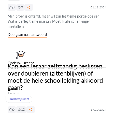
0
9
01.11.2024
Mijn broer is onterfd, maar wil zijn legitieme portie opeisen.
Wat is de ‘legitieme massa’? Moet ik alle schenkingen
meetellen?
Doorgaan naar antwoord
Onderwijsrecht
Kan een leraar zelfstandig beslissen
over doubleren (zittenblijven) of
moet de hele schoolleiding akkoord
gaan?
1 reactie
Onderwijsrecht
0
12
17.10.2024