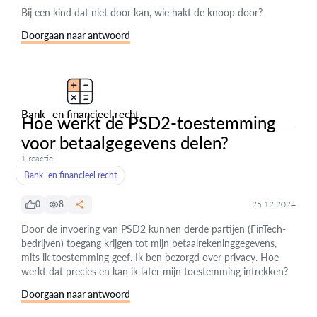
Bij een kind dat niet door kan, wie hakt de knoop door?
Doorgaan naar antwoord
Bank- en financieel recht
Hoe werkt de PSD2-toestemming
voor betaalgegevens delen?
1 reactie
Bank- en financieel recht
0
8
25.12.2024
Door de invoering van PSD2 kunnen derde partijen (FinTech-
bedrijven) toegang krijgen tot mijn betaalrekeninggegevens,
mits ik toestemming geef. Ik ben bezorgd over privacy. Hoe
werkt dat precies en kan ik later mijn toestemming intrekken?
Doorgaan naar antwoord