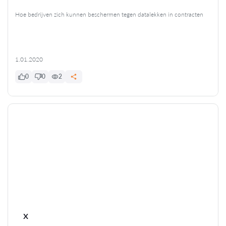
Hoe bedrijven zich kunnen beschermen tegen datalekken in contracten
1.01.2020
0
0
2
x