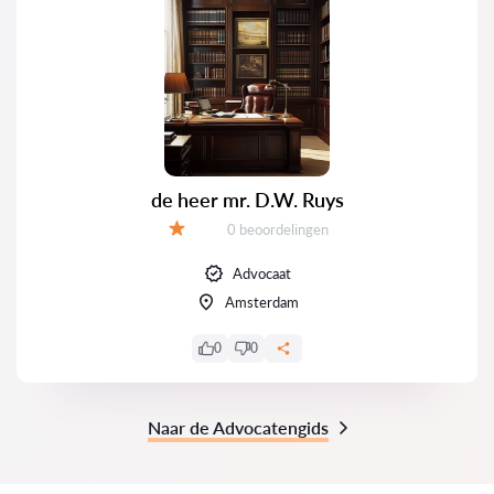
de heer mr. D.W. Ruys
Getuigenissen:
0 beoordelingen
Evaluatie:
Advocaat
Amsterdam
0
0
Naar de Advocatengids