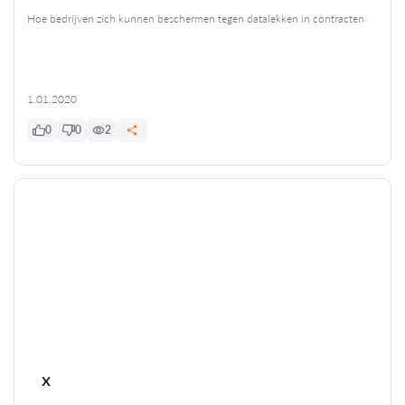
Hoe bedrijven zich kunnen beschermen tegen datalekken in contracten
1.01.2020
0
0
2
x