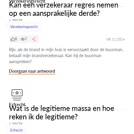
Verzekeringsrecht
Kan een verzekeraar regres nemen
op een aansprakelijke derde?
1 reactie
Verzekeringsrecht
0
7
08.12.2024
Bijv. als de brand in mijn huis is veroorzaakt door de buurman,
betaalt mijn brandverzekeraar. Kan hij de buurman
aanspreken?
Doorgaan naar antwoord
Erfrecht
Wat is de legitieme massa en hoe
reken ik de legitieme?
1 reactie
Erfrecht