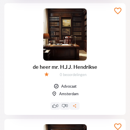
de heer mr. H.J.J. Hendrikse
Getuigenissen:
0 beoordelingen
Evaluatie:
Advocaat
Amsterdam
0
0