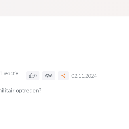
1 reactie
02.11.2024
0
6
militair optreden?