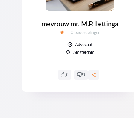
mevrouw mr. M.P. Lettinga
Getuigenissen:
0 beoordelingen
Evaluatie:
Advocaat
Amsterdam
0
0