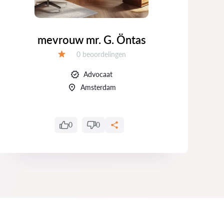
mevrouw mr. G. Öntas
Getuigenissen:
0 beoordelingen
Evaluatie:
Advocaat
Amsterdam
0
0