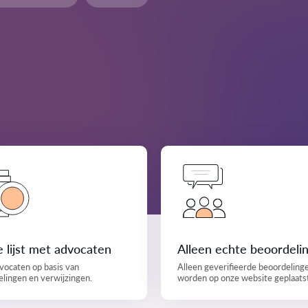
 lijst met advocaten
Alleen echte beoordeli
vocaten op basis van
Alleen geverifieerde beoordeling
lingen en verwijzingen.
worden op onze website geplaats