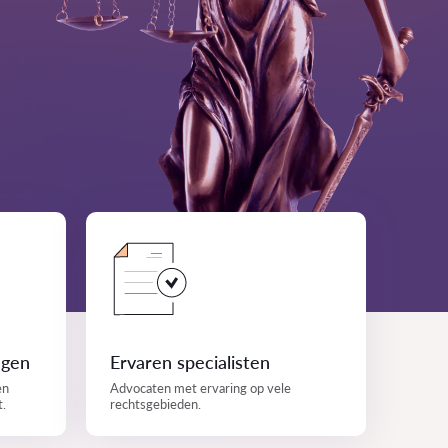
ngen
Ervaren specialisten
en
Advocaten met ervaring op vele
t.
rechtsgebieden.