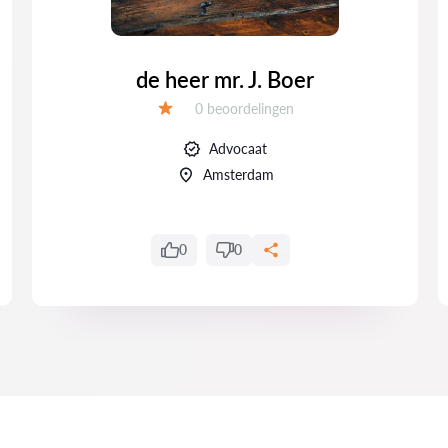
de heer mr. J. Boer
Getuigenissen:
0 beoordelingen
Evaluatie:
Advocaat
Amsterdam
0
0