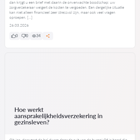
dan krijgt u een brief met daarin de onverwachte boodschap: uw
zorgverzekeraar weigert de kosten te vergoeden. Een dergelijke situatie
kan niet alleen financieel zeer stressvol zijn, maar ook veel vragen
oproepen. […]
26.03.2026
0
0
34
Hoe werkt
aansprakelijkheidsverzekering in
gezinsleven?
Oh jee, daar gaat de bal dwars door de ruit van de buren! Of je hond die