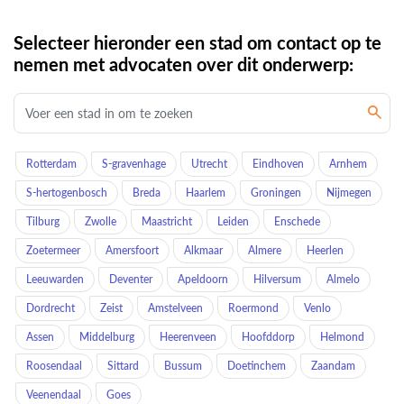
Selecteer hieronder een stad om contact op te
nemen met advocaten over dit onderwerp:
Rotterdam
S-gravenhage
Utrecht
Eindhoven
Arnhem
S-hertogenbosch
Breda
Haarlem
Groningen
Nijmegen
Tilburg
Zwolle
Maastricht
Leiden
Enschede
Zoetermeer
Amersfoort
Alkmaar
Almere
Heerlen
Leeuwarden
Deventer
Apeldoorn
Hilversum
Almelo
Dordrecht
Zeist
Amstelveen
Roermond
Venlo
Assen
Middelburg
Heerenveen
Hoofddorp
Helmond
Roosendaal
Sittard
Bussum
Doetinchem
Zaandam
Veenendaal
Goes