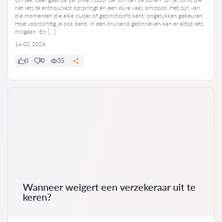
net iets te enthousiast opspringt en een dure vaas omstoot. Het zijn van
die momenten die elke ouder of gezinshoofd kent: ongelukken gebeuren.
Hoe voorzichtig je ook bent, in een bruisend gezinsleven kan er altijd iets
misgaan. En […]
14.02.2026
0
0
35
Wanneer weigert een verzekeraar uit te
keren?