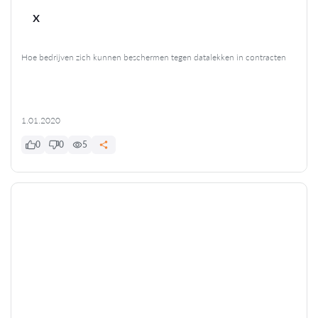
x
Hoe bedrijven zich kunnen beschermen tegen datalekken in contracten
1.01.2020
0
0
5