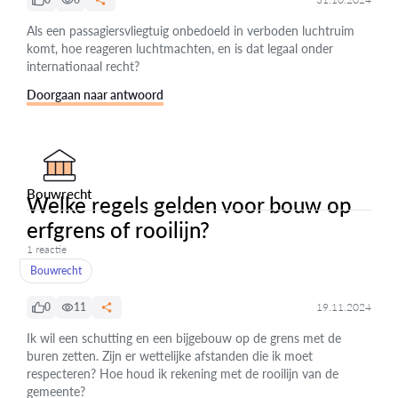
Als een passagiersvliegtuig onbedoeld in verboden luchtruim
komt, hoe reageren luchtmachten, en is dat legaal onder
internationaal recht?
Doorgaan naar antwoord
Bouwrecht
Welke regels gelden voor bouw op
erfgrens of rooilijn?
1 reactie
Bouwrecht
0
11
19.11.2024
Ik wil een schutting en een bijgebouw op de grens met de
buren zetten. Zijn er wettelijke afstanden die ik moet
respecteren? Hoe houd ik rekening met de rooilijn van de
gemeente?