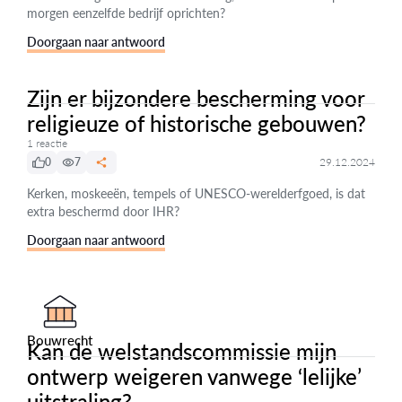
morgen eenzelfde bedrijf oprichten?
Doorgaan naar antwoord
Zijn er bijzondere bescherming voor
religieuze of historische gebouwen?
1 reactie
0
7
29.12.2024
Kerken, moskeeën, tempels of UNESCO-werelderfgoed, is dat
extra beschermd door IHR?
Doorgaan naar antwoord
Bouwrecht
Kan de welstandscommissie mijn
ontwerp weigeren vanwege ‘lelijke’
uitstraling?