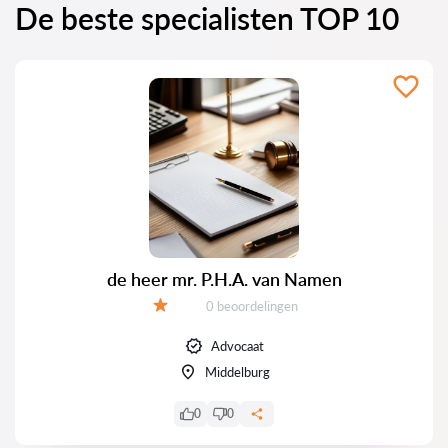
De beste specialisten TOP 10
de heer mr. P.H.A. van Namen
Getuigenissen:
0 beoordelingen
Evaluatie:
Advocaat
Middelburg
0
0