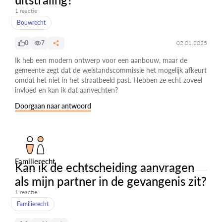
1 reactie
Bouwrecht
0
7
02.01.2025
Ik heb een modern ontwerp voor een aanbouw, maar de
gemeente zegt dat de welstandscommissie het mogelijk afkeurt
omdat het niet in het straatbeeld past. Hebben ze echt zoveel
invloed en kan ik dat aanvechten?
Doorgaan naar antwoord
Familierecht
Kan ik de echtscheiding aanvragen
als mijn partner in de gevangenis zit?
1 reactie
Familierecht