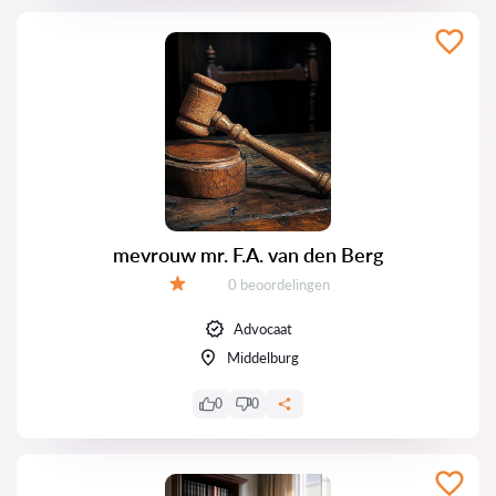
mevrouw mr. F.A. van den Berg
Getuigenissen:
0 beoordelingen
Evaluatie:
Advocaat
Middelburg
0
0