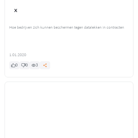
x
Hoe bedrijven zich kunnen beschermen tegen datalekken in contracten
1.01.2020
0
0
3