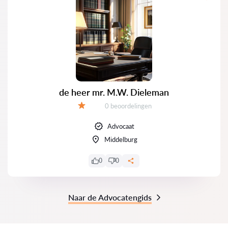
de heer mr. M.W. Dieleman
Getuigenissen:
0 beoordelingen
Evaluatie:
Advocaat
Middelburg
0
0
Naar de Advocatengids