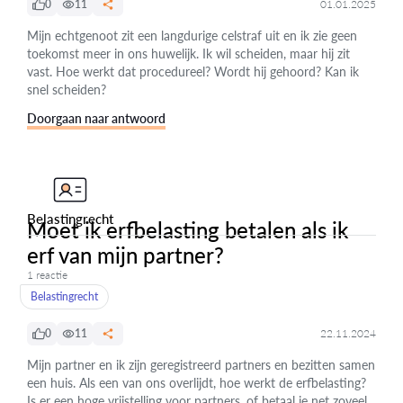
0
11
01.01.2025
Mijn echtgenoot zit een langdurige celstraf uit en ik zie geen
toekomst meer in ons huwelijk. Ik wil scheiden, maar hij zit
vast. Hoe werkt dat procedureel? Wordt hij gehoord? Kan ik
snel scheiden?
Doorgaan naar antwoord
Belastingrecht
Moet ik erfbelasting betalen als ik
erf van mijn partner?
1 reactie
Belastingrecht
0
11
22.11.2024
Mijn partner en ik zijn geregistreerd partners en bezitten samen
een huis. Als een van ons overlijdt, hoe werkt de erfbelasting?
Is er een hoge vrijstelling voor partners, of betaal je net zoveel