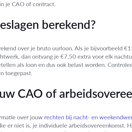
in je CAO of contract.
eslagen berekend?
kend over je bruto uurloon. Als je bijvoorbeeld €15
twerk, dan ontvang je €7,50 extra voor elk nachtuu
llen als loon en dus ook belast worden. Controleer
jn toegepast.
jouw CAO of arbeidsovere
ormatie over jouw
rechten bij nacht- en weekendwe
ie er niet is, je individuele arbeidsovereenkomst. H