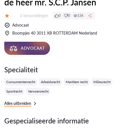
de heer mr. S.C.P. Jansen
Getuigenissen:
0 beoordelingen
0
0
136
Evaluatie:
Advocaat
Boompjes 40 3011 XB ROTTERDAM Nederland
ADVOCAAT
Specialiteit
Consumentenrecht
Arbeidsrecht
Maritiem recht
Milieurecht
Sportrecht
Vervoersrecht
Alles uitbreiden
Gespecialiseerde informatie