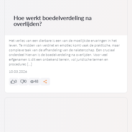
Hoe werkt boedelverdeling na
overlijden?
Het verlies van een dierbare is een van de moeilijkste ervaringen in het
leven. Te midden van verdriet en emoties komt vaak de praktische, maar
complexe taak van de afhandeling van de nalatenschap. Een cruciaal
onderdeel hiervan is de boedelverdeling na overlijden. Voor veel
erfgenamen is dit een onbekend terrein, vol juridische termen en
procedures […]
10.03.2026
0
0
48