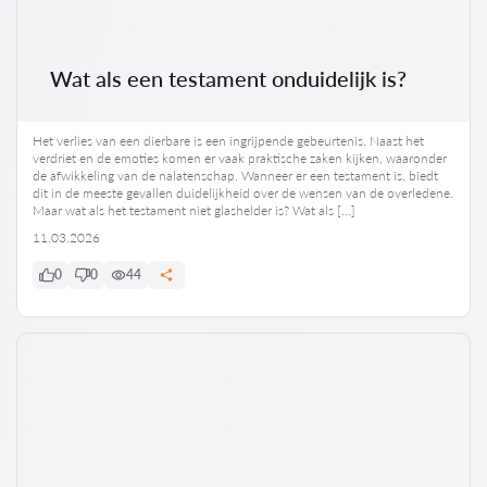
Wat als een testament onduidelijk is?
Het verlies van een dierbare is een ingrijpende gebeurtenis. Naast het
verdriet en de emoties komen er vaak praktische zaken kijken, waaronder
de afwikkeling van de nalatenschap. Wanneer er een testament is, biedt
dit in de meeste gevallen duidelijkheid over de wensen van de overledene.
Maar wat als het testament niet glashelder is? Wat als […]
11.03.2026
0
0
44