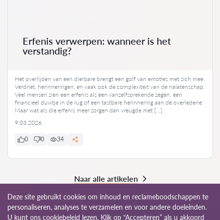
Erfenis verwerpen: wanneer is het
verstandig?
Het overlijden van een dierbare brengt een golf van emoties met zich mee.
Verdriet, herinneringen, en vaak ook de complexiteit van de nalatenschap.
Veel mensen zien een erfenis als een vanzelfsprekende zegen, een
financieel duwtje in de rug of een tastbare herinnering aan de overledene.
Maar wat als die erfenis meer zorgen dan vreugde met […]
9.03.2026
0
0
34
Naar alle artikelen
Deze site gebruikt cookies om inhoud en reclameboodschappen te
personaliseren, analyses te verzamelen en voor andere doeleinden.
U kunt ons
cookiebeleid lezen
. Klik op “Accepteren” als u akkoord