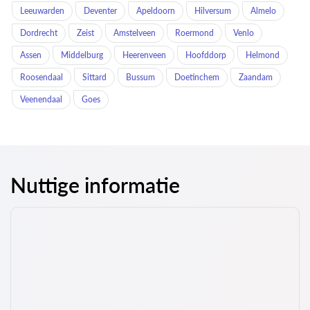
Leeuwarden
Deventer
Apeldoorn
Hilversum
Almelo
Dordrecht
Zeist
Amstelveen
Roermond
Venlo
Assen
Middelburg
Heerenveen
Hoofddorp
Helmond
Roosendaal
Sittard
Bussum
Doetinchem
Zaandam
Veenendaal
Goes
Nuttige informatie