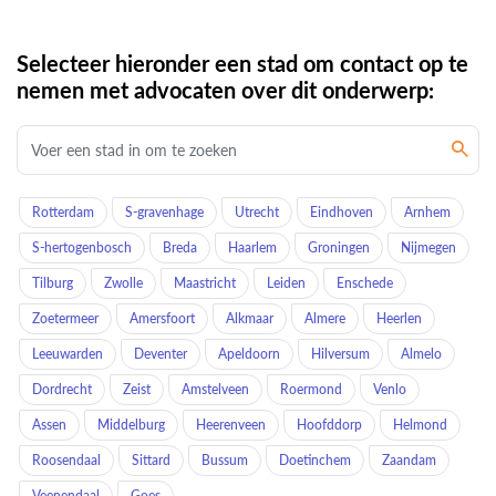
Selecteer hieronder een stad om contact op te
nemen met advocaten over dit onderwerp:
Rotterdam
S-gravenhage
Utrecht
Eindhoven
Arnhem
S-hertogenbosch
Breda
Haarlem
Groningen
Nijmegen
Tilburg
Zwolle
Maastricht
Leiden
Enschede
Zoetermeer
Amersfoort
Alkmaar
Almere
Heerlen
Leeuwarden
Deventer
Apeldoorn
Hilversum
Almelo
Dordrecht
Zeist
Amstelveen
Roermond
Venlo
Assen
Middelburg
Heerenveen
Hoofddorp
Helmond
Roosendaal
Sittard
Bussum
Doetinchem
Zaandam
Veenendaal
Goes