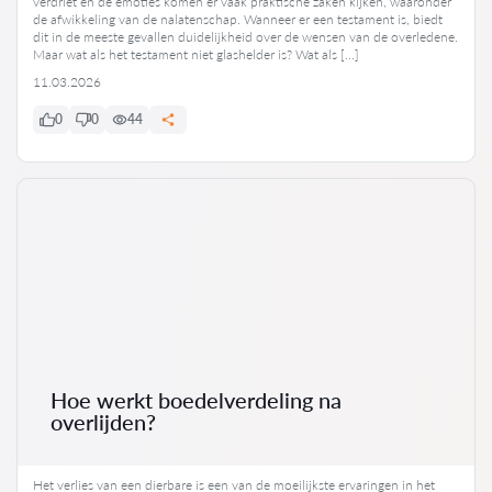
verdriet en de emoties komen er vaak praktische zaken kijken, waaronder
de afwikkeling van de nalatenschap. Wanneer er een testament is, biedt
dit in de meeste gevallen duidelijkheid over de wensen van de overledene.
Maar wat als het testament niet glashelder is? Wat als […]
11.03.2026
0
0
44
Hoe werkt boedelverdeling na
overlijden?
Het verlies van een dierbare is een van de moeilijkste ervaringen in het