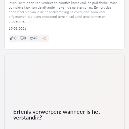
leven. Te midden van verdriet en emoties komt vaak de praktische, maar
complexe taak van de afhandeling van de nalatenschap. Een cruciaal
onderdeel hiervan is de boedelverdeling na overlijden. Voor veel
erfgenamen is dit een onbekend terrein, vol juridische termen en
procedures […]
10.03.2026
0
0
49
Erfenis verwerpen: wanneer is het
verstandig?