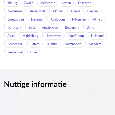
Tilburg
Zwolle
Maastricht
Leiden
Enschede
Zoetermeer
Amersfoort
Alkmaar
Almere
Heerlen
Leeuwarden
Deventer
Apeldoorn
Hilversum
Almelo
Dordrecht
Zeist
Amstelveen
Roermond
Venlo
Assen
Middelburg
Heerenveen
Hoofddorp
Helmond
Roosendaal
Sittard
Bussum
Doetinchem
Zaandam
Veenendaal
Goes
Nuttige informatie