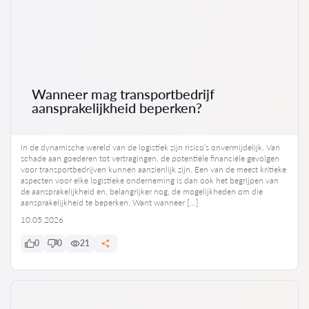
Wanneer mag transportbedrijf
aansprakelijkheid beperken?
In de dynamische wereld van de logistiek zijn risico’s onvermijdelijk. Van
schade aan goederen tot vertragingen, de potentiële financiële gevolgen
voor transportbedrijven kunnen aanzienlijk zijn. Een van de meest kritieke
aspecten voor elke logistieke onderneming is dan ook het begrijpen van
de aansprakelijkheid en, belangrijker nog, de mogelijkheden om die
aansprakelijkheid te beperken. Want wanneer […]
10.05.2026
0
0
21