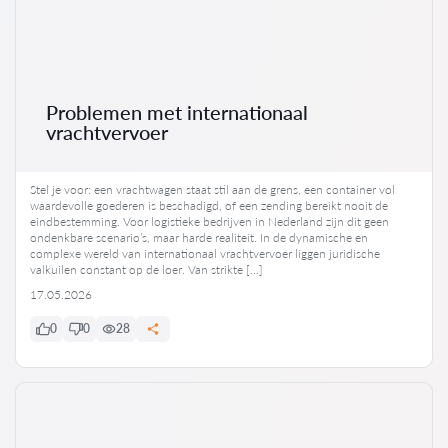
Problemen met internationaal
vrachtvervoer
Stel je voor: een vrachtwagen staat stil aan de grens, een container vol
waardevolle goederen is beschadigd, of een zending bereikt nooit de
eindbestemming. Voor logistieke bedrijven in Nederland zijn dit geen
ondenkbare scenario’s, maar harde realiteit. In de dynamische en
complexe wereld van internationaal vrachtvervoer liggen juridische
valkuilen constant op de loer. Van strikte […]
17.05.2026
0
0
28