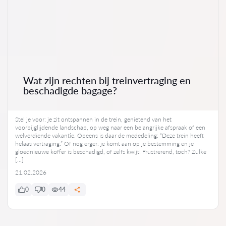
Wat zijn rechten bij treinvertraging en
beschadigde bagage?
Stel je voor: je zit ontspannen in de trein, genietend van het
voorbijglijdende landschap, op weg naar een belangrijke afspraak of een
welverdiende vakantie. Opeens is daar de mededeling: “Deze trein heeft
helaas vertraging.” Of nog erger: je komt aan op je bestemming en je
gloednieuwe koffer is beschadigd, of zelfs kwijt! Frustrerend, toch? Zulke
[…]
21.02.2026
0
0
44