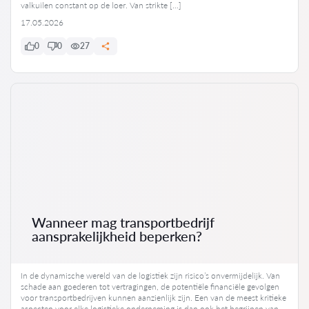
valkuilen constant op de loer. Van strikte […]
17.05.2026
0
0
27
Wanneer mag transportbedrijf
aansprakelijkheid beperken?
In de dynamische wereld van de logistiek zijn risico’s onvermijdelijk. Van
schade aan goederen tot vertragingen, de potentiële financiële gevolgen
voor transportbedrijven kunnen aanzienlijk zijn. Een van de meest kritieke
aspecten voor elke logistieke onderneming is dan ook het begrijpen van