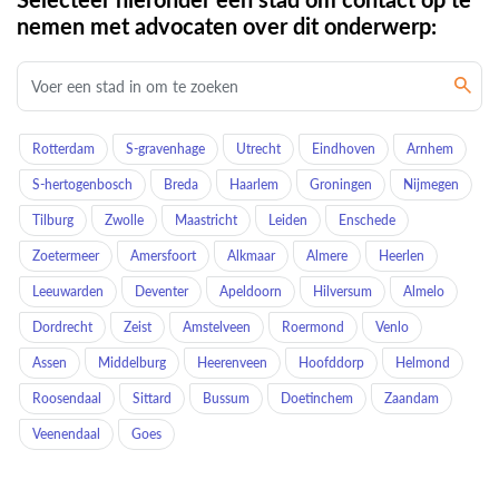
nemen met advocaten over dit onderwerp:
Rotterdam
S-gravenhage
Utrecht
Eindhoven
Arnhem
S-hertogenbosch
Breda
Haarlem
Groningen
Nijmegen
Tilburg
Zwolle
Maastricht
Leiden
Enschede
Zoetermeer
Amersfoort
Alkmaar
Almere
Heerlen
Leeuwarden
Deventer
Apeldoorn
Hilversum
Almelo
Dordrecht
Zeist
Amstelveen
Roermond
Venlo
Assen
Middelburg
Heerenveen
Hoofddorp
Helmond
Roosendaal
Sittard
Bussum
Doetinchem
Zaandam
Veenendaal
Goes