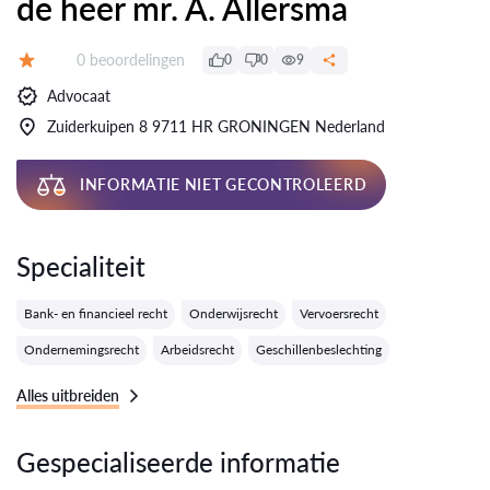
de heer mr. A. Allersma
Getuigenissen:
0 beoordelingen
0
0
9
Evaluatie:
Advocaat
Zuiderkuipen 8 9711 HR GRONINGEN Nederland
INFORMATIE NIET GECONTROLEERD
Specialiteit
Bank- en financieel recht
Onderwijsrecht
Vervoersrecht
Ondernemingsrecht
Arbeidsrecht
Geschillenbeslechting
Alles uitbreiden
Gespecialiseerde informatie