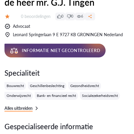
de heer mr. G.J. Tingen
Getuigenissen:
0 beoordelingen
0
0
6
Evaluatie:
Advocaat
Leonard Springerlaan 9 E 9727 KB GRONINGEN Nederland
INFORMATIE NIET GECONTROLEERD
Specialiteit
Bouwrecht
Geschillenbeslechting
Gezondheidsrecht
Onderwijsrecht
Bank- en financieel recht
Socialezekerheidsrecht
Alles uitbreiden
Gespecialiseerde informatie