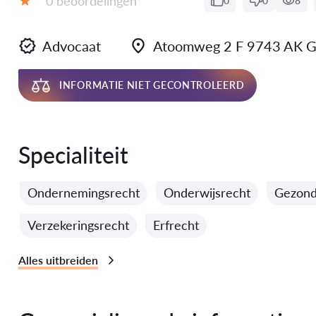
0 beoordelingen
0
0
8
Evaluatie:
Advocaat
Atoomweg 2 F 9743 AK 
INFORMATIE NIET GECONTROLEERD
Specialiteit
Ondernemingsrecht
Onderwijsrecht
Gezond
Verzekeringsrecht
Erfrecht
Alles uitbreiden