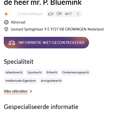
de heer mr. P. Bluemink
Getuigenissen:
0 beoordelingen
0
0
17
Evaluatie:
Advocaat
Leonard Springerlaan 9 E 9727 KB GRONINGEN Nederland
INFORMATIE NIET GECONTROLEERD
Specialiteit
Arbeidsrecht
Sportrecht
Erfrecht
Ondernemingsrecht
Intellectuele Eigendom
Immigratierecht
Alles uitbreiden
Gespecialiseerde informatie