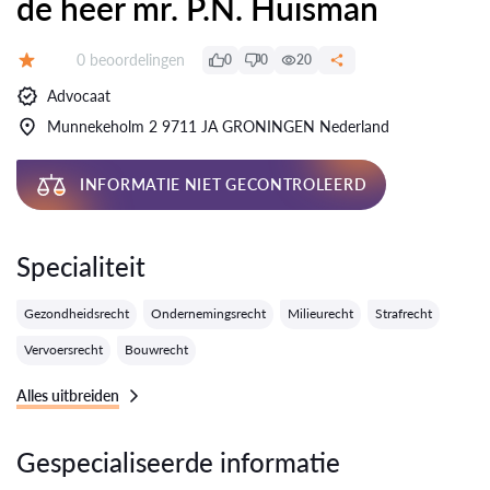
de heer mr. P.N. Huisman
Getuigenissen:
0 beoordelingen
0
0
20
Evaluatie:
Advocaat
Munnekeholm 2 9711 JA GRONINGEN Nederland
INFORMATIE NIET GECONTROLEERD
Specialiteit
Gezondheidsrecht
Ondernemingsrecht
Milieurecht
Strafrecht
Vervoersrecht
Bouwrecht
Alles uitbreiden
Gespecialiseerde informatie