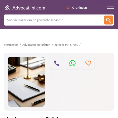
Terug
Advocat-nl.com
Groningen
Startpagina
Advocaten en juristen
de heer mr. S. Vos