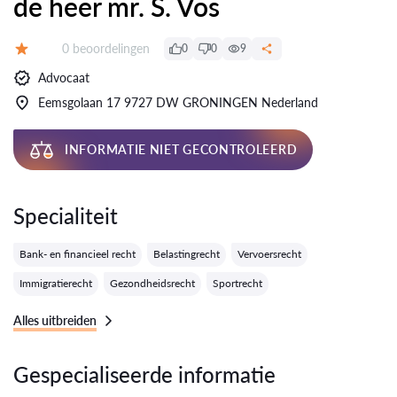
de heer mr. S. Vos
Getuigenissen:
0 beoordelingen
0
0
9
Evaluatie:
Advocaat
Eemsgolaan 17 9727 DW GRONINGEN Nederland
INFORMATIE NIET GECONTROLEERD
Specialiteit
Bank- en financieel recht
Belastingrecht
Vervoersrecht
Immigratierecht
Gezondheidsrecht
Sportrecht
Alles uitbreiden
Gespecialiseerde informatie