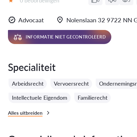
0 beoordelingen
0
0
5
Evaluatie:
Advocaat
Nolenslaan 32 9722 NN
INFORMATIE NIET GECONTROLEERD
Specialiteit
Arbeidsrecht
Vervoersrecht
Ondernemingsr
Intellectuele Eigendom
Familierecht
Alles uitbreiden