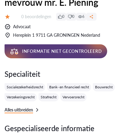
mevrouw mr. E. Piening
Getuigenissen:
0 beoordelingen
0
0
6
Evaluatie:
Advocaat
Hereplein 1 9711 GA GRONINGEN Nederland
INFORMATIE NIET GECONTROLEERD
Specialiteit
Socialezekerheidsrecht
Bank- en financieel recht
Bouwrecht
Verzekeringsrecht
Strafrecht
Vervoersrecht
Alles uitbreiden
Gespecialiseerde informatie