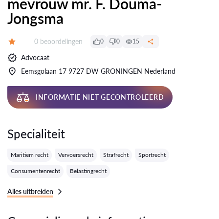
mevrouw mr. F. Douma-
Jongsma
Getuigenissen:
0 beoordelingen
0
0
15
Evaluatie:
Advocaat
Eemsgolaan 17 9727 DW GRONINGEN Nederland
INFORMATIE NIET GECONTROLEERD
Specialiteit
Maritiem recht
Vervoersrecht
Strafrecht
Sportrecht
Consumentenrecht
Belastingrecht
Alles uitbreiden