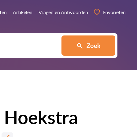
sten
Artikelen
Vragen en Antwoorden
Favorieten
Zoek
 Hoekstra