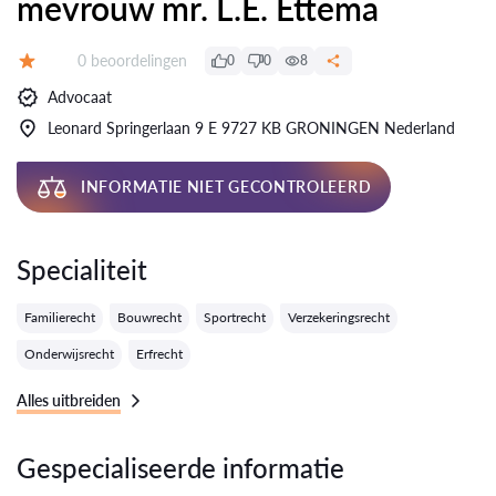
mevrouw mr. L.E. Ettema
Getuigenissen:
0 beoordelingen
0
0
8
Evaluatie:
Advocaat
Leonard Springerlaan 9 E 9727 KB GRONINGEN Nederland
INFORMATIE NIET GECONTROLEERD
Specialiteit
Familierecht
Bouwrecht
Sportrecht
Verzekeringsrecht
Onderwijsrecht
Erfrecht
Alles uitbreiden
Gespecialiseerde informatie