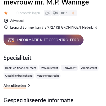
mevrouw mr. M.P. Waninge
Getuigenissen:
0 beoordelingen
0
0
14
Evaluatie:
Advocaat
Leonard Springerlaan 9 E 9727 KB GRONINGEN Nederland
INFORMATIE NIET GECONTROLEERD
Specialiteit
Bank- en financieel recht
Vervoersrecht
Bouwrecht
Arbeidsrecht
Geschillenbeslechting
Verzekeringsrecht
Alles uitbreiden
Gespecialiseerde informatie