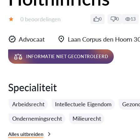
Getuigenissen:
0 beoordelingen
0
0
13
Evaluatie:
Advocaat
Laan Corpus den Hoorn 
INFORMATIE NIET GECONTROLEERD
Specialiteit
Arbeidsrecht
Intellectuele Eigendom
Gezond
Ondernemingsrecht
Milieurecht
Alles uitbreiden