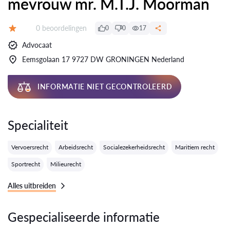
mevrouw mr. M.T.J. Moorman
Getuigenissen:
0 beoordelingen
0
0
17
Evaluatie:
Advocaat
Eemsgolaan 17 9727 DW GRONINGEN Nederland
INFORMATIE NIET GECONTROLEERD
Specialiteit
Vervoersrecht
Arbeidsrecht
Socialezekerheidsrecht
Maritiem recht
Sportrecht
Milieurecht
Alles uitbreiden
Gespecialiseerde informatie