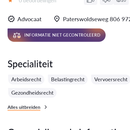
0 beoordelingen
0
0
20
Evaluatie:
Advocaat
Paterswoldseweg 806 9
INFORMATIE NIET GECONTROLEERD
Specialiteit
Arbeidsrecht
Belastingrecht
Vervoersrecht
Gezondheidsrecht
Alles uitbreiden