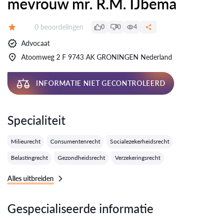
mevrouw mr. R.M. IJbema
Getuigenissen:
0 beoordelingen
0
0
4
Evaluatie:
Advocaat
Atoomweg 2 F 9743 AK GRONINGEN Nederland
INFORMATIE NIET GECONTROLEERD
Specialiteit
Milieurecht
Consumentenrecht
Socialezekerheidsrecht
Belastingrecht
Gezondheidsrecht
Verzekeringsrecht
Alles uitbreiden
Gespecialiseerde informatie