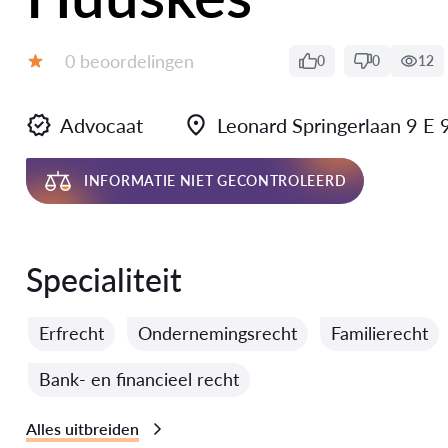
Getuigenissen:
0 beoordelingen
0
0
12
Evaluatie:
Advocaat
Leonard Springerlaan 9
INFORMATIE NIET GECONTROLEERD
Specialiteit
Erfrecht
Ondernemingsrecht
Familierecht
Bank- en financieel recht
Alles uitbreiden