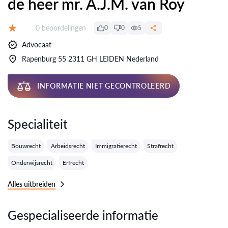
de heer mr. A.J.M. van Roy
Getuigenissen:
0 beoordelingen
0
0
5
Evaluatie:
Advocaat
Rapenburg 55 2311 GH LEIDEN Nederland
INFORMATIE NIET GECONTROLEERD
Specialiteit
Bouwrecht
Arbeidsrecht
Immigratierecht
Strafrecht
Onderwijsrecht
Erfrecht
Alles uitbreiden
Gespecialiseerde informatie