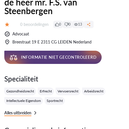
de heer mr. F.S. van
Steenbergen
Getuigenissen:
0 beoordelingen
0
0
13
Evaluatie:
Advocaat
Breestraat 19 E 2311 CG LEIDEN Nederland
INFORMATIE NIET GECONTROLEERD
Specialiteit
Gezondheidsrecht
Erfrecht
Vervoersrecht
Arbeidsrecht
Intellectuele Eigendom
Sportrecht
Alles uitbreiden