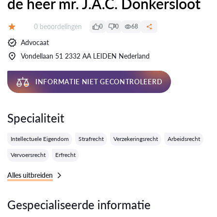
de heer mr. J.A.C. Donkersloot
Getuigenissen:
0 beoordelingen
0
0
68
Evaluatie:
Advocaat
Vondellaan 51 2332 AA LEIDEN Nederland
INFORMATIE NIET GECONTROLEERD
Specialiteit
Intellectuele Eigendom
Strafrecht
Verzekeringsrecht
Arbeidsrecht
Vervoersrecht
Erfrecht
Alles uitbreiden
Gespecialiseerde informatie