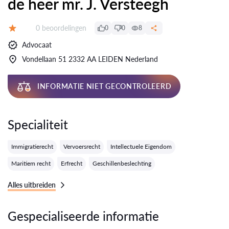
de heer mr. J. Versteegh
Getuigenissen:
0 beoordelingen
0
0
8
Evaluatie:
Advocaat
Vondellaan 51 2332 AA LEIDEN Nederland
INFORMATIE NIET GECONTROLEERD
Specialiteit
Immigratierecht
Vervoersrecht
Intellectuele Eigendom
Maritiem recht
Erfrecht
Geschillenbeslechting
Alles uitbreiden
Gespecialiseerde informatie