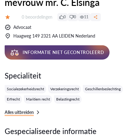
mevrouw mr. C. Elsinga
Getuigenissen:
0 beoordelingen
0
0
11
Evaluatie:
Advocaat
Haagweg 149 2321 AA LEIDEN Nederland
INFORMATIE NIET GECONTROLEERD
Specialiteit
Socialezekerheidsrecht
Verzekeringsrecht
Geschillenbeslechting
Erfrecht
Maritiem recht
Belastingrecht
Alles uitbreiden
Gespecialiseerde informatie