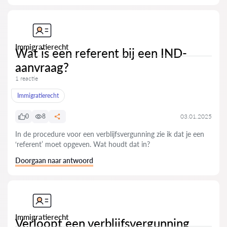
Immigratierecht
Wat is een referent bij een IND-
aanvraag?
1 reactie
Immigratierecht
0
8
03.01.2025
In de procedure voor een verblijfsvergunning zie ik dat je een
‘referent’ moet opgeven. Wat houdt dat in?
Doorgaan naar antwoord
Immigratierecht
Verloopt een verblijfsvergunning