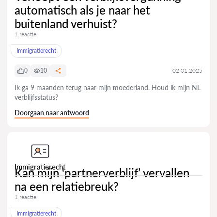
automatisch als je naar het
buitenland verhuist?
1 reactie
Immigratierecht
0
10
02.01.2025
Ik ga 9 maanden terug naar mijn moederland. Houd ik mijn NL
verblijfsstatus?
Doorgaan naar antwoord
Immigratierecht
Kan mijn ‘partnerverblijf’ vervallen
na een relatiebreuk?
1 reactie
Immigratierecht