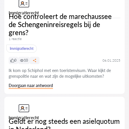
Immigratierecht
Hoe controleert de marechaussee
de Schengeninreisregels bij de
grens?
1 reactie
Immigratierecht
0
10
06.01.2025
Ik kom op Schiphol met een toeristenvisum. Waar kijkt de
grenspolitie naar en wat zijn de mogelijke uitkomsten?
Doorgaan naar antwoord
Immigratierecht
Geldt er nog steeds een asielquotum