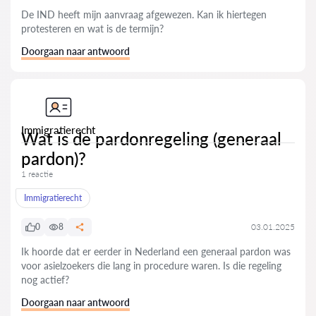
De IND heeft mijn aanvraag afgewezen. Kan ik hiertegen
protesteren en wat is de termijn?
Doorgaan naar antwoord
Immigratierecht
Wat is de pardonregeling (generaal
pardon)?
1 reactie
Immigratierecht
0
8
03.01.2025
Ik hoorde dat er eerder in Nederland een generaal pardon was
voor asielzoekers die lang in procedure waren. Is die regeling
nog actief?
Doorgaan naar antwoord