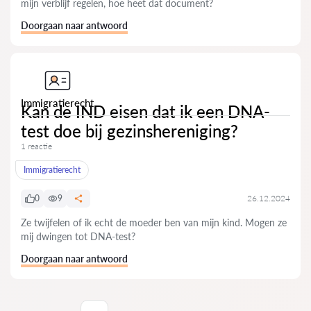
mijn verblijf regelen, hoe heet dat document?
Doorgaan naar antwoord
Immigratierecht
Kan de IND eisen dat ik een DNA-
test doe bij gezinshereniging?
1 reactie
Immigratierecht
0
9
26.12.2024
Ze twijfelen of ik echt de moeder ben van mijn kind. Mogen ze
mij dwingen tot DNA-test?
Doorgaan naar antwoord