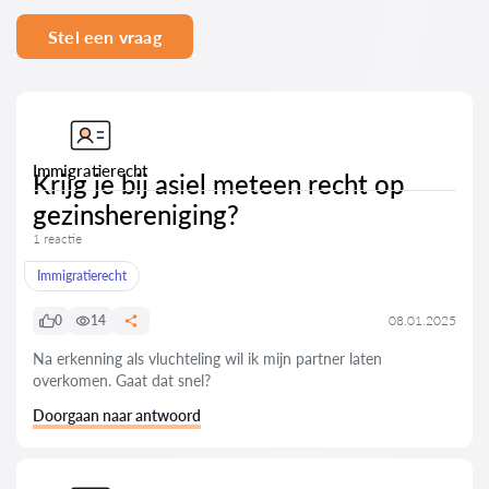
Stel een vraag
Immigratierecht
Krijg je bij asiel meteen recht op
gezinshereniging?
1 reactie
Immigratierecht
0
14
08.01.2025
Na erkenning als vluchteling wil ik mijn partner laten
overkomen. Gaat dat snel?
Doorgaan naar antwoord