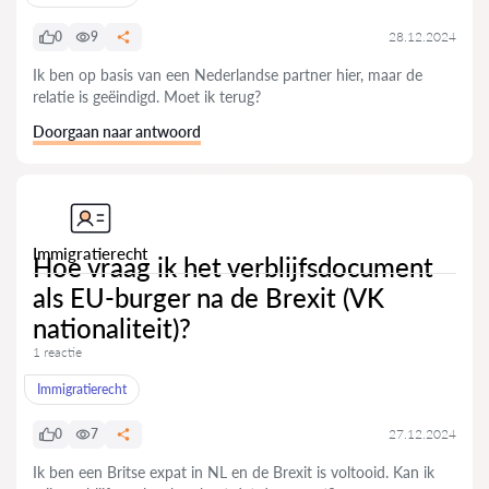
0
9
28.12.2024
Ik ben op basis van een Nederlandse partner hier, maar de
relatie is geëindigd. Moet ik terug?
Doorgaan naar antwoord
Immigratierecht
Hoe vraag ik het verblijfsdocument
als EU-burger na de Brexit (VK
nationaliteit)?
1 reactie
Immigratierecht
0
7
27.12.2024
Ik ben een Britse expat in NL en de Brexit is voltooid. Kan ik