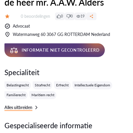
de heer mr. A.A.W. Alders
Getuigenissen:
0 beoordelingen
0
0
19
Evaluatie:
Advocaat
Watermanweg 60 3067 GG ROTTERDAM Nederland
INFORMATIE NIET GECONTROLEERD
Specialiteit
Belastingrecht
Strafrecht
Erfrecht
Intellectuele Eigendom
Familierecht
Maritiem recht
Alles uitbreiden
Gespecialiseerde informatie