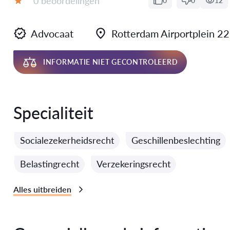
0 beoordelingen
0
0
12
Evaluatie:
Advocaat
Rotterdam Airportplein
INFORMATIE NIET GECONTROLEERD
Specialiteit
Socialezekerheidsrecht
Geschillenbeslechting
Belastingrecht
Verzekeringsrecht
Alles uitbreiden