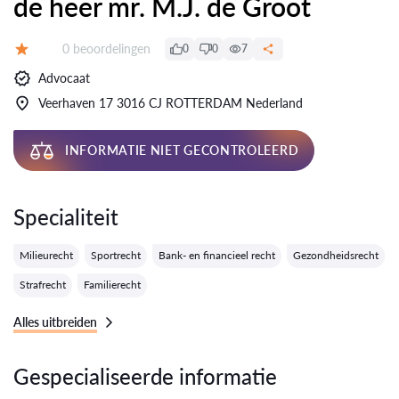
de heer mr. M.J. de Groot
Getuigenissen:
0 beoordelingen
0
0
7
Evaluatie:
Advocaat
Veerhaven 17 3016 CJ ROTTERDAM Nederland
INFORMATIE NIET GECONTROLEERD
Specialiteit
Milieurecht
Sportrecht
Bank- en financieel recht
Gezondheidsrecht
Strafrecht
Familierecht
Alles uitbreiden
Gespecialiseerde informatie