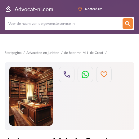
Terug
Advocat-nl.com
Rotterdam
Startpagina
Advocaten en juristen
de heer mr. M.J. de Groot