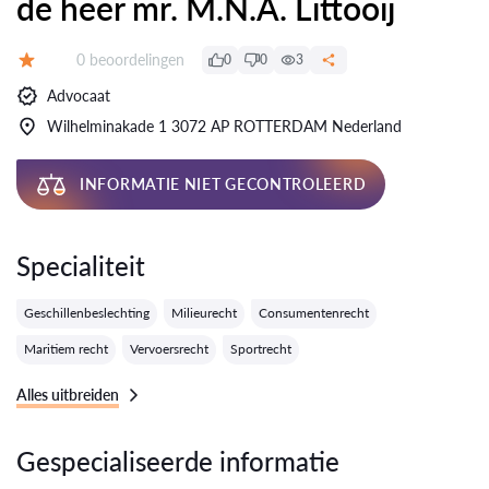
de heer mr. M.N.A. Littooij
Getuigenissen:
0 beoordelingen
0
0
3
Evaluatie:
Advocaat
Wilhelminakade 1 3072 AP ROTTERDAM Nederland
INFORMATIE NIET GECONTROLEERD
Specialiteit
Geschillenbeslechting
Milieurecht
Consumentenrecht
Maritiem recht
Vervoersrecht
Sportrecht
Alles uitbreiden
Gespecialiseerde informatie