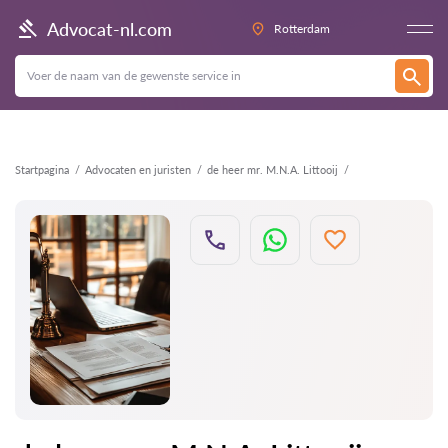
Terug
Advocat-nl.com
Rotterdam
Startpagina
Advocaten en juristen
de heer mr. M.N.A. Littooij