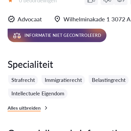
0 beoordelingen
0
0
9
Evaluatie:
Advocaat
Wilhelminakade 1 3072
INFORMATIE NIET GECONTROLEERD
Specialiteit
Strafrecht
Immigratierecht
Belastingrecht
Intellectuele Eigendom
Alles uitbreiden