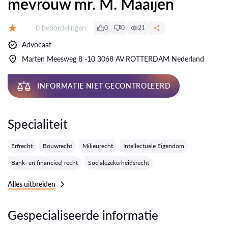
mevrouw mr. M. Maaijen
Getuigenissen:
0 beoordelingen
0
0
21
Evaluatie:
Advocaat
Marten Meesweg 8 -10 3068 AV ROTTERDAM Nederland
INFORMATIE NIET GECONTROLEERD
Specialiteit
Erfrecht
Bouwrecht
Milieurecht
Intellectuele Eigendom
Bank- en financieel recht
Socialezekerheidsrecht
Alles uitbreiden
Gespecialiseerde informatie