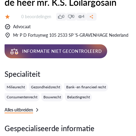
de heer mr. K.S. Loilargosain
Getuigenissen:
0 beoordelingen
0
0
4
Evaluatie:
Advocaat
Mr P D Fortuynwg 105 2533 SP 'S-GRAVENHAGE Nederland
INFORMATIE NIET GECONTROLEERD
Specialiteit
Milieurecht
Gezondheidsrecht
Bank- en financieel recht
Consumentenrecht
Bouwrecht
Belastingrecht
Alles uitbreiden
Gespecialiseerde informatie