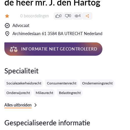
de heer mr. J. den Hartog
Getuigenissen:
0 beoordelingen
0
0
4
Evaluatie:
Advocaat
Archimedeslaan 61 3584 BA UTRECHT Nederland
INFORMATIE NIET GECONTROLEERD
Specialiteit
Socialezekerheidsrecht
Consumentenrecht
Ondernemingsrecht
Onderwijsrecht
Milieurecht
Belastingrecht
Alles uitbreiden
Gespecialiseerde informatie