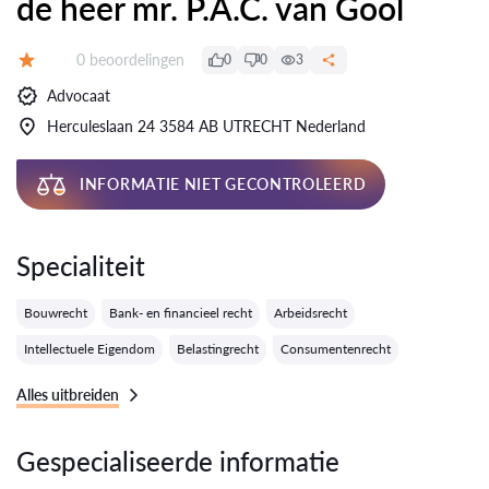
de heer mr. P.A.C. van Gool
Getuigenissen:
0 beoordelingen
0
0
3
Evaluatie:
Advocaat
Herculeslaan 24 3584 AB UTRECHT Nederland
INFORMATIE NIET GECONTROLEERD
Specialiteit
Bouwrecht
Bank- en financieel recht
Arbeidsrecht
Intellectuele Eigendom
Belastingrecht
Consumentenrecht
Alles uitbreiden
Gespecialiseerde informatie