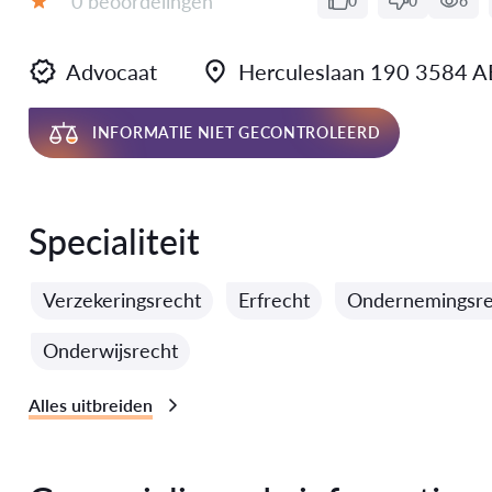
0 beoordelingen
0
0
6
Evaluatie:
Advocaat
Herculeslaan 190 3584 
INFORMATIE NIET GECONTROLEERD
Specialiteit
Verzekeringsrecht
Erfrecht
Ondernemingsre
Onderwijsrecht
Alles uitbreiden