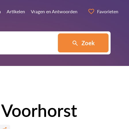
n
Artikelen
Vragen en Antwoorden
Favorieten
Zoek
. Voorhorst