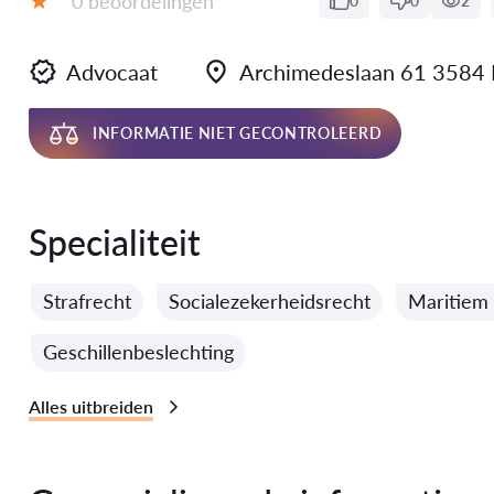
0 beoordelingen
0
0
2
Evaluatie:
Advocaat
Archimedeslaan 61 3584
INFORMATIE NIET GECONTROLEERD
Specialiteit
Strafrecht
Socialezekerheidsrecht
Maritiem 
Geschillenbeslechting
Alles uitbreiden