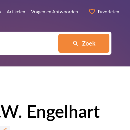
n
Artikelen
Vragen en Antwoorden
Favorieten
Zoek
.W. Engelhart